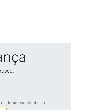
ança
nosco.
ao lado no campo abaixo