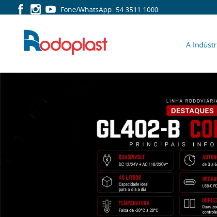
Fone/WhatsApp:
54 3511.1000
A Indústr