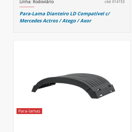
Linha: Rodoviário
cód: 014153
Para-Lama Dianteiro LD Compatível c/
Mercedes Actros / Atego / Axor
Para-lamas