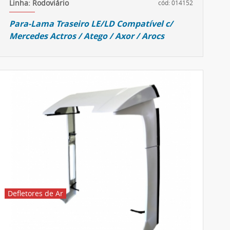
Linha: Rodoviário
cód: 014152
Para-Lama Traseiro LE/LD Compatível c/
Mercedes Actros / Atego / Axor / Arocs
Defletores de Ar