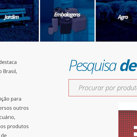
Pesquisa
de
destaca
 Brasil,
ição para
ersos outros
cuário,
ssos produtos
 de