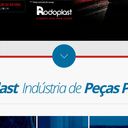
ast
Indústria de
Peças P