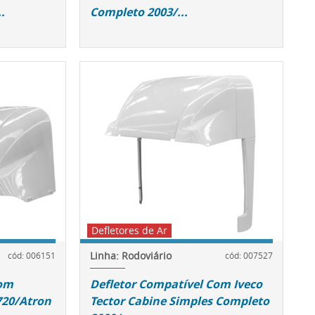
.
Completo 2003/...
Defletores de Ar
Linha: Rodoviário
cód: 006151
cód: 007527
Com
Defletor Compatível Com Iveco
720/Atron
Tector Cabine Simples Completo