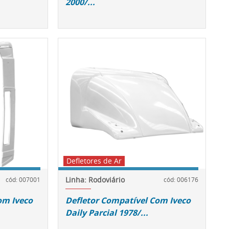
2000/...
Defletores de Ar
Linha: Rodoviário
cód: 007001
cód: 006176
om Iveco
Defletor Compatível Com Iveco
Daily Parcial 1978/...