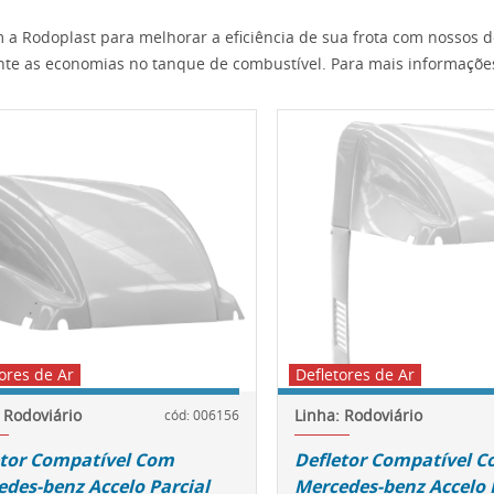
 a Rodoplast para melhorar a eficiência de sua frota com nossos de
te as economias no tanque de combustível. Para mais informaçõe
ores de Ar
Defletores de Ar
 Rodoviário
Linha: Rodoviário
cód: 006156
etor Compatível Com
Defletor Compatível 
des-benz Accelo Parcial
Mercedes-benz Accelo F