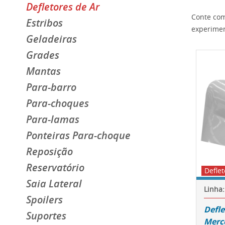
Defletores de Ar
Conte com
Estribos
experimen
Geladeiras
Grades
Mantas
Para-barro
Para-choques
Para-lamas
Ponteiras Para-choque
Reposição
Reservatório
Deflet
Saia Lateral
Linha:
Spoilers
Defl
Suportes
Merce