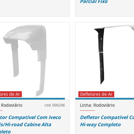
Parcial Fixo
ores de Ar
Defletores de Ar
 Rodoviário
Linha: Rodoviário
cód: 006206
tor Compatível Com Iveco
Defletor Compatível C
is/Hi-road Cabine Alta
Hi-way Completo
leto