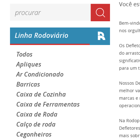
Você es
Bem-vindo
nos orgul
Linha Rodoviário
Os Deflet
Todos
do arrast
significa
Apliques
para um t
Ar Condicionado
Barricas
Nossos De
melhor va
Caixa de Cozinha
marcas e 
Caixa de Ferramentas
operacion
Caixa de Roda
Na Rodopl
Calço de roda
Defletore
Cegonheiros
mais sobr