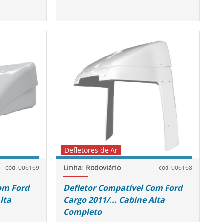
Defletores de Ar
Linha: Rodoviário
cód: 006169
cód: 006168
om Ford
Defletor Compatível Com Ford
lta
Cargo 2011/... Cabine Alta
Completo