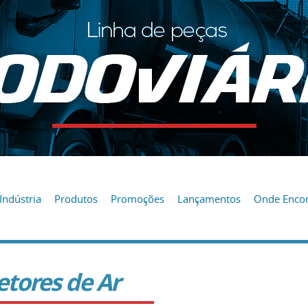
Indústria
Produtos
Promoções
Lançamentos
Onde Encon
etores de Ar