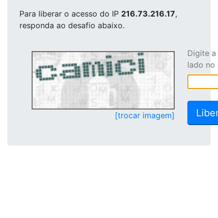
Para liberar o acesso
do IP
216.73.216.17
,
responda ao desafio abaixo.
Digite 
lado no
[trocar imagem]