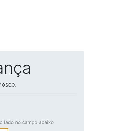
ança
nosco.
ao lado no campo abaixo