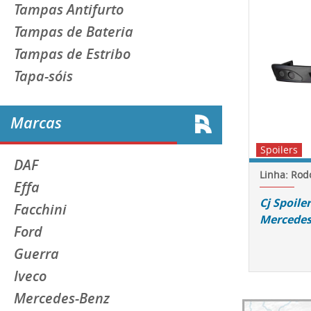
Tampas Antifurto
Tampas de Bateria
Tampas de Estribo
Tapa-sóis
Marcas
Spoilers
DAF
Linha: Rod
Effa
Cj Spoil
Facchini
Mercedes-
Ford
Guerra
Iveco
Mercedes-Benz